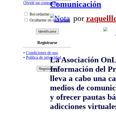
Comunicación
Olvidé mi contraseña
Recordarme
por
raquelll
Ocultarme en esta sesión
Registrarse
•
Condiciones de uso
•
Política de privacidad
La Asociación OnL
Información del Pr
lleva a cabo una c
medios de comunica
y ofrecer pautas bá
adicciones virtuale