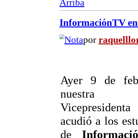
Arriba
InformaciónTV entr
por
raquelllo
Ayer 9 de feb
nuestra
Vicepresidenta
acudió a los est
de
Informaci