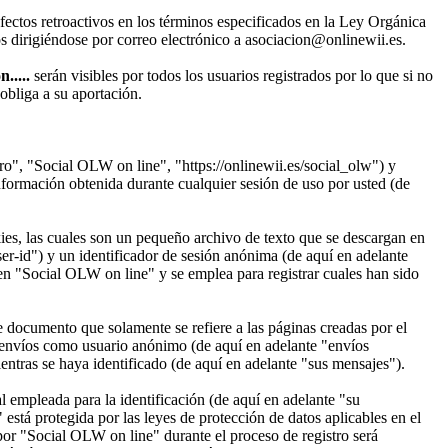
fectos retroactivos en los términos especificados en la Ley Orgánica
s dirigiéndose por correo electrónico a asociacion@onlinewii.es.
.....
serán visibles por todos los usuarios registrados por lo que si no
obliga a su aportación.
ro", "Social OLW on line", "https://onlinewii.es/social_olw") y
mación obtenida durante cualquier sesión de uso por usted (de
es, las cuales son un pequeño archivo de texto que se descargan en
er-id") y un identificador de sesión anónima (de aquí en adelante
n "Social OLW on line" y se emplea para registrar cuales han sido
documento que solamente se refiere a las páginas creadas por el
 envíos como usuario anónimo (de aquí en adelante "envíos
ntras se haya identificado (de aquí en adelante "sus mensajes").
empleada para la identificación (de aquí en adelante "su
stá protegida por las leyes de protección de datos aplicables en el
por "Social OLW on line" durante el proceso de registro será