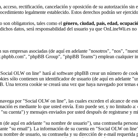
acceso, rectificación, cancelación y oposición de su autorización sin e
ocedimiento legalmente establecido. Estos derechos podrán ser ejercido
o son obligatorios, tales como el
género, ciudad, país, edad, ocupación
e dichos datos, será responsabilidad del usuario ya que OnLineWii.es no 
 sus empresas asociadas (de aquí en adelante "nosotros", "nos", "nuest
.phpbb.com", "phpBB Group", "phpBB Teams") emplean cualquier infor
"Social OLW on line" hará al software phpBB crear un número de cooki
ies sólo contienen un identificador de usuario (de aquí en adelante "us
B. Una tercera cookie se creará una vez que haya navegado por temas e
vega por "Social OLW on line", las cuales exceden el alcance de este 
ción es mediante lo que usted envía. Esto puede ser, y no limitado a:
"su cuenta") y mensajes enviados por usted después de registrarse y mie
(de aquí en adelante "su nombre de usuario"), una contraseña personal 
lante "su email"). La información de su cuenta en "Social OLW on line" e
su nombre de usuario, su contraseña y su dirección de e-mail requerida 