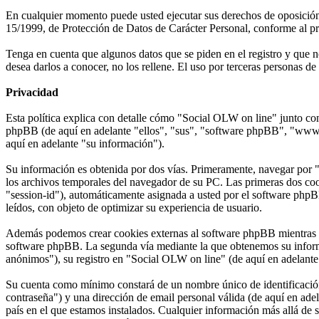
En cualquier momento puede usted ejecutar sus derechos de oposición, 
15/1999, de Protección de Datos de Carácter Personal, conforme al pr
Tenga en cuenta que algunos datos que se piden en el registro y que n
desea darlos a conocer, no los rellene. El uso por terceras personas d
Privacidad
Esta política explica con detalle cómo "Social OLW on line" junto con
phpBB (de aquí en adelante "ellos", "sus", "software phpBB", "www
aquí en adelante "su información").
Su información es obtenida por dos vías. Primeramente, navegar por 
los archivos temporales del navegador de su PC. Las primeras dos cook
"session-id"), automáticamente asignada a usted por el software phpB
leídos, con objeto de optimizar su experiencia de usuario.
Además podemos crear cookies externas al software phpBB mientras na
software phpBB. La segunda vía mediante la que obtenemos su informa
anónimos"), su registro en "Social OLW on line" (de aquí en adelante 
Su cuenta como mínimo constará de un nombre único de identificación 
contraseña") y una dirección de email personal válida (de aquí en ade
país en el que estamos instalados. Cualquier información más allá de 