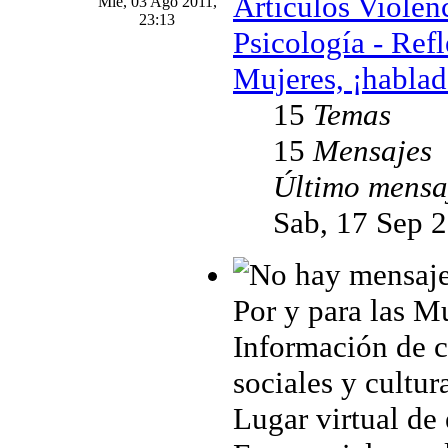
Artículos Violen
Mié, 03 Ago 2011,
23:13
Psicología - Ref
Mujeres, ¡hablad
15
Temas
15
Mensajes
Último mensa
Sab, 17 Sep 
Por y para las M
Información de cu
sociales y cultur
Lugar virtual de