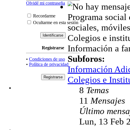
Olvidé mi contraseña
Programa social 
Recordarme
Ocultarme en esta sesión
sociales, móviles,
Colegios e instit
Información a fam
Registrarse
Subforos:
•
Condiciones de uso
•
Política de privacidad
Información Adi
Colegios e Instit
8
Temas
11
Mensajes
Último mensa
Lun, 13 Feb 