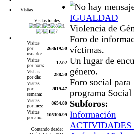
Visitas
IGUALDAD
Visitas totales
Violencia de Gén
Foro de informac
Visitas
víctimas.
por
263619.50
usuario:
Un lugar de encu
Visitas
12.02
por hora:
género.
Visitas
288.50
por día:
Foro social para 
Visitas
por
2019.47
programa Social
semana:
Visitas
Subforos:
8654.88
por mes:
Información
Visitas
105300.99
por año:
ACTIVIDADES Ig
Contando desde: