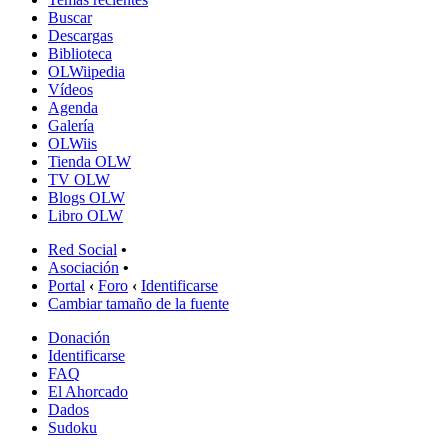
Buscar
Descargas
Biblioteca
OLWiipedia
Vídeos
Agenda
Galería
OLWiis
Tienda OLW
TV OLW
Blogs OLW
Libro OLW
Red Social
•
Asociación
•
Portal
‹
Foro
‹
Identificarse
Cambiar tamaño de la fuente
Donación
Identificarse
FAQ
El Ahorcado
Dados
Sudoku