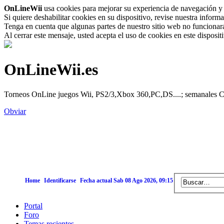
OnLineWii
usa cookies para mejorar su experiencia de navegación y 
Si quiere deshabilitar cookies en su dispositivo, revise nuestra inform
Tenga en cuenta que algunas partes de nuestro sitio web no funcionará 
Al cerrar este mensaje, usted acepta el uso de cookies en este disposi
OnLineWii.es
Torneos OnLine juegos Wii, PS2/3,Xbox 360,PC,DS....; semanales Call
Obviar
Home
Identificarse
Fecha actual Sab 08 Ago 2026, 09:15
Portal
Foro
Temas recientes