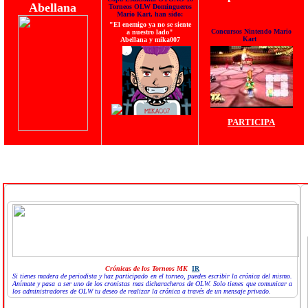
Abellana
Torneos OLW Domingueros
Mario Kart, han sido:
"El enemigo ya no se siente
Concursos Nintendo Mario
a nuestro lado"
Kart
Abellana y mika007
PARTICIPA
Crónica
s de los Torneos MK
IR
Si tienes madera de periodista y haz participado en el torneo, puedes escribir la crónica del mismo.
Anímate y pasa a ser uno de los cronistas mas dicharacheros de OLW. Solo tienes que comunicar a
los administradores de OLW tu deseo de realizar la crónica a través de un mensaje privado.