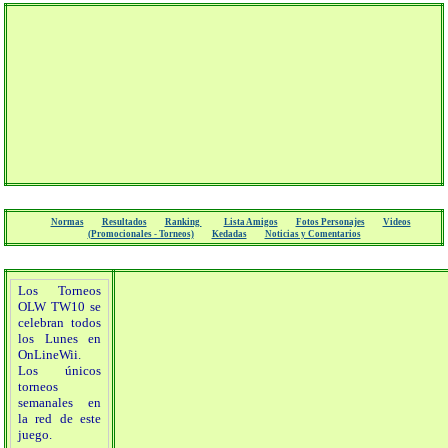
Normas
Resultados
Ranking
Lista Amigos
Fotos Personajes
Videos
(Promocionales - Torneos)
Kedadas
Noticias y Comentarios
Los Torneos
OLW TW10 se
celebran todos
los Lunes en
OnLineWii.
Los únicos
torneos
semanales en
la red de este
juego.