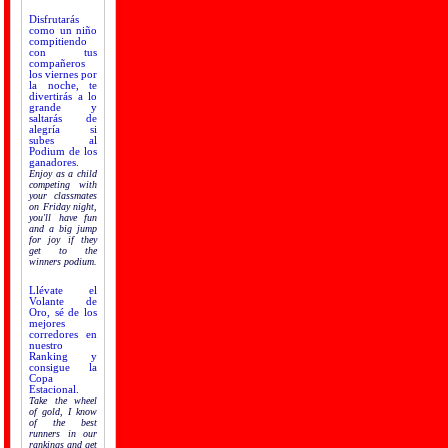
Disfrutarás
como un niño
compitiendo
con tus
compañeros
los viernes por
la noche, te
divertirás a lo
grande y
saltarás de
alegría si
subes al
Podium de los
ganadores.
Enjoy as a child
competing with
your classmates
on Friday night,
you'll have fun
and a big jump
for joy if they
get to the
winners podium.
Llévate el
Volante de
Oro, sé de los
mejores
corredores en
nuestro
Ranking y
consigue la
Copa
Estacional.
Take the wheel
of gold, I know
of the best
runners in our
rankings and get