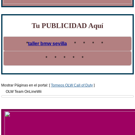
Tu PUBLICIDAD Aquí
*
taller bmw sevilla
*
*
*
*
*
*
*
*
*
Mostrar Páginas en el portal: [
Torneos OLW Call of Duty
]
OLW Team OnLineWii