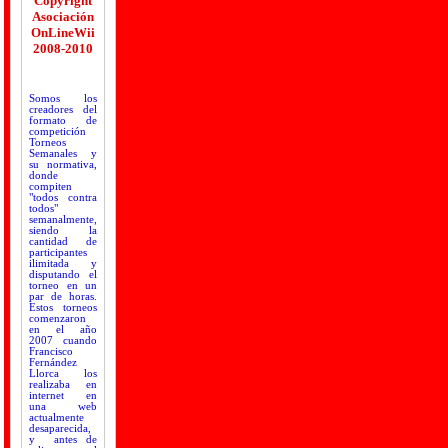
Copyright
Asociación
OnLineWii
2008-2010
Somos los
creadores del
formato de
competición
Torneos
Semanales y
su normativa,
donde
compiten
"todos contra
todos"
semanalmente,
siendo la
cantidad de
participantes
ilimitada y
disputando el
torneo en un
par de horas.
Estos torneos
comenzaron
en el año
2007 cuando
Francisco
Fernández
Llorca los
realizaba en
internet en
una web
actualmente
desaparecida,
y antes de