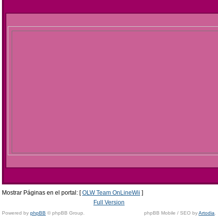
Mostrar Páginas en el portal: [
OLW Team OnLineWii
]
Full Version
Powered by
phpBB
© phpBB Group.
phpBB Mobile / SEO by
Artodia
.