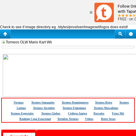
OnLineWii.es : Páginas del Portal
Follow On
with Tapat
FREE - on 
Check to see if image directory eg. /styles/prosilver/imageset/logos does exist!
Torneos OLW Mario Kart Wii
Normas
Torneos Semanales
Torneos Domingueros
Torneos Retro
Torneos
Latinos
Torneos Juveniles
Torneos Femeninos
Torneos Masculinos
Torneos Especiales
Torneos Globos
Códigos Amigo
Dorsales
Fotos Mii
Ranking Copa Estacional
Tertulias Torneos
Videos
Retos Sexos