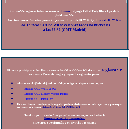
OnLineWii organiza todas las semanas
Torneos
del juego Call of Duty Black Ops de la
.
plataforma Wii
Nuestras Fuerzas Armadas poseen 2 Ejércitos el Ejército OLW PS3 y el
Ejército OLW Wii.
Los Torneos CODbo Wii se celebran todos los miércoles
a las 22:30 (GMT Madrid)
registrarte
Si deseas participar en los Torneos semanales OLW CODbo Wii tienes que
en nuestro Portal de Juegos y seguir los siguientes pasos:
Alístate en el ejército dejando tu código amigo en el que desees jugar:
Ejército COD World at War
Ejército COD Modern Warfare Reflex
Ejército COD Black Ops
Una vez hayas completado tu registro podrás alistarte en nuestro ejército y participar
en nuestros torneos
visitando el foro del CODbo Wii.
También puedes votar "me gusta" a nuestra página en facebook
Torneos Call of Duty Semanales.
Esperamos que disfrutéis y os divirtáis a lo grande.