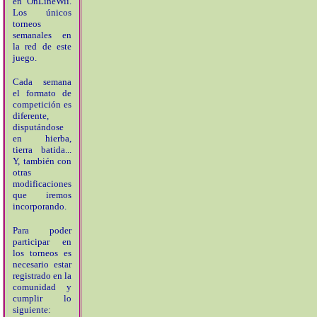
en OnLineWii.
Los únicos
torneos
semanales en
la red de este
juego.
Cada semana
el formato de
competición es
diferente,
disputándose
en hierba,
tierra batida...
Y, también con
otras
modificaciones
que iremos
incorporando.
Para poder
participar en
los torneos es
necesario estar
registrado en la
comunidad y
cumplir lo
siguiente: