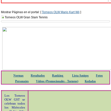
Mostrar Páginas en el portal: [
Torneos OLW Mario Kart Wii
]
Torneos OLW Gran Slam Tennis
Normas
Resultados
Ranking
Lista Amigos
Fotos
Personajes
Videos (Promocionales - Torneos)
Kedadas
Los Torneos
OLW GST se
celebran todos
los Miércoles