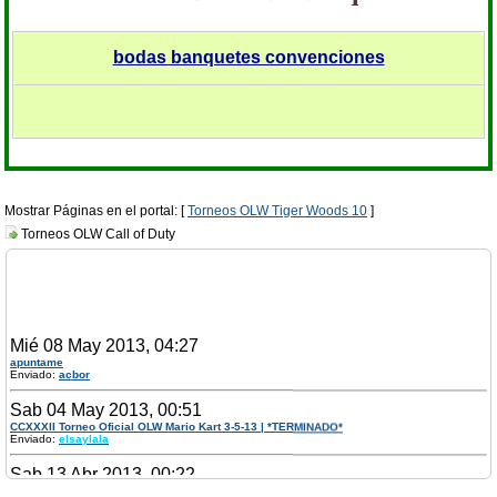
bodas banquetes convenciones
Mostrar Páginas en el portal: [
Torneos OLW Tiger Woods 10
]
Torneos OLW Call of Duty
Mié 08 May 2013, 04:27
apuntame
Enviado:
acbor
Sab 04 May 2013, 00:51
CCXXXII Torneo Oficial OLW Mario Kart 3-5-13 | *TERMINADO*
Enviado:
elsaylala
Sab 13 Abr 2013, 00:22
CCXXXI Torneo Oficial OLW Mario Kart 19-4-13 | *TERMINADO*
Enviado:
elsaylala