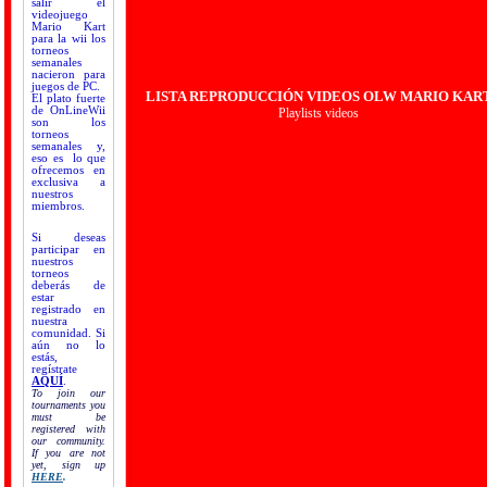
salir el
videojuego
Mario Kart
para la wii los
torneos
semanales
nacieron para
juegos de PC.
LISTA REPRODUCCIÓN VIDEOS OLW MARIO KAR
El plato fuerte
de OnLineWii
Playlists videos
son los
torneos
semanales y,
eso es lo que
ofrecemos en
exclusiva a
nuestros
miembros.
Si deseas
participar en
nuestros
torneos
deberás de
estar
registrado en
nuestra
comunidad. Si
aún no lo
estás,
regístrate
AQUÍ
.
To join our
tournaments you
must be
registered with
our community.
If you are not
yet, sign up
HERE
.