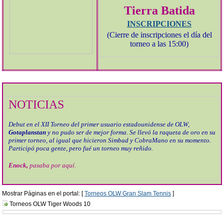
Tierra Batida
INSCRIPCIONES
(Cierre de inscripciones el día del
torneo a las 15:00)
NOTICIAS
Debut en el XII Torneo del primer usuario estadounidense de OLW,
Gotaplanstan
y no pudo ser de mejor forma. Se llevó la raqueta de oro en su
primer torneo, al igual que hicieron Simbad y CobraMano en su momento.
Participó poca gente, pero fué un torneo muy reñido.
Enock,
pasaba por aquí.
Mostrar Páginas en el portal: [
Torneos OLW Gran Slam Tennis
]
Torneos OLW Tiger Woods 10