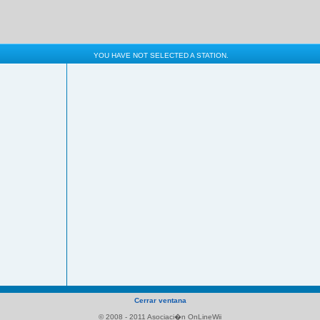
YOU HAVE NOT SELECTED A STATION.
Cerrar ventana
© 2008 - 2011 Asociaci�n OnLineWii