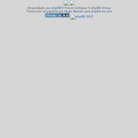
Desarrollado por
phpBB
® Forum Software © phpBB Group
Traducción al español por
Huan Manwë
para
phpbb-es.com