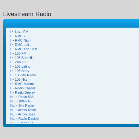
Livestream Radio
I ~ Love FM
I ~ RMC 2
I ~ RMC Night
I ~ RMC Italia
I ~ RMC The Best
I ~ 105 FM
I ~ 105 Best 4U
I ~ Zoo 105
I ~ 105 Latino
I ~ 105 Story
I ~ 105 My Radio
I ~ 105 Hits
I ~ RMC Marine
I ~ Radio Capital
I ~ Radio Deejay
NL ~ Radio 538
NL ~ 100% NL
NL ~ Sky Radio
NL ~ Arrow Rock
NL ~ Arrow Jazz
NL ~ Radio Decibel
NL ~ Fresh FM
NL ~ Gigant FM
NL ~ Sky Lovesongs
NL ~ Sky Radio