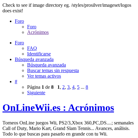
Check to see if image directory eg. /styles/prosilver/imageset/logos
does exist!
Foro
Foro
Acrónimos
Foro
FAQ
Identificarse
Búsqueda avanzada
Búsqueda avanzada
Buscar temas sin respuesta
Ver temas activos
#
Página
1
de
8
1
,
2
,
3
,
4
,
5
...
8
Siguiente
OnLineWii.es : Acrónimos
Torneos OnLine juegos Wii, PS2/3,Xbox 360,PC,DS....; semanales
Call of Duty, Mario Kart, Grand Slam Tennis... Avances, análisis.
Todo lo que buscas para pasarlo en grande con tu Wii.