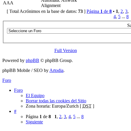
Automatic Artwork
AAA
Alignment
[ Total Acrónimos en la base de datos:
73
]
Página
1
de
8
•
1
,
2
,
3
,
4
,
5
...
8
Sa
Full Version
Powered by
phpBB
© phpBB Group.
phpBB Mobile / SEO by
Artodia
.
Foro
Foro
El Equipo
Borrar todas las cookies del Sitio
Zona horaria: Europa/Zurich [
DST
]
#
Página
1
de
8
1
,
2
,
3
,
4
,
5
...
8
Siguiente