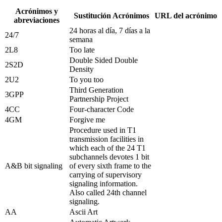
Acrónimos y
Sustitución Acrónimos
URL del acrónimo
abreviaciones
24 horas al día, 7 días a la
24/7
semana
2L8
Too late
Double Sided Double
2S2D
Density
2U2
To you too
Third Generation
3GPP
Partnership Project
4CC
Four-character Code
4GM
Forgive me
Procedure used in T1
transmission facilities in
which each of the 24 T1
subchannels devotes 1 bit
A&B bit signaling
of every sixth frame to the
carrying of supervisory
signaling information.
Also called 24th channel
signaling.
AA
Ascii Art