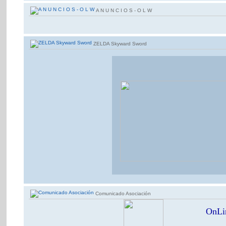
A N U N C I O S - O L W
ZELDA Skyward Sword
Comunicado Asociación
OnLin