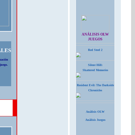
ANÁLISIS OLW
JUEGOS
ALES
Red Steel 2
ización
 juego.
Silent Hill:
Shattered Memories
Resident Evil: The Darkside
Chronicles
Análisis OLW
Análisis Juegos