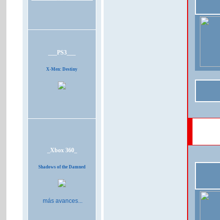
___PS3___
X-Men: Destiny
_Xbox 360_
Shadows of the Damned
más avances...