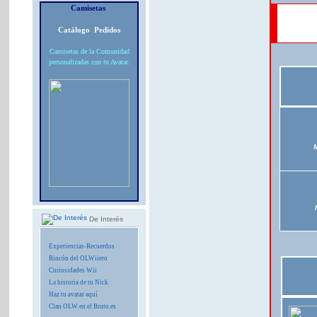
Camisetas
Catálogo
Pedidos
Camisetas de la Comunidad
personalizadas con tu Avatar.
De Interés
Experiencias-Recuerdos
Rincón del OLWiiero
Curiosidades Wii
La historia de tu Nick
Haz tu avatar aquí
Clan OLW en el Bruto.es