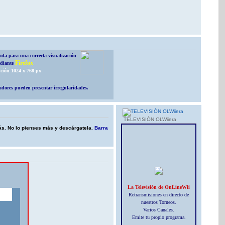
da para una correcta visualización
Firefox
diante
ción 1024 x 768 px
dores pueden presentar irregularidades.
TELEVISIÓN OLWiiera
más. No lo pienses más y descárgatela.
Barra
La Televisión de OnLineWii
Retransmisiones en directo de
nuestros Torneos.
Varios Canales.
Emite tu propio programa.