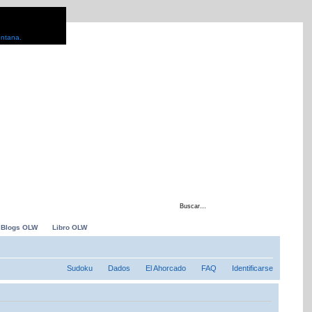
entana.
 con
Blogs OLW
Libro OLW
Sudoku
Dados
El Ahorcado
FAQ
Identificarse