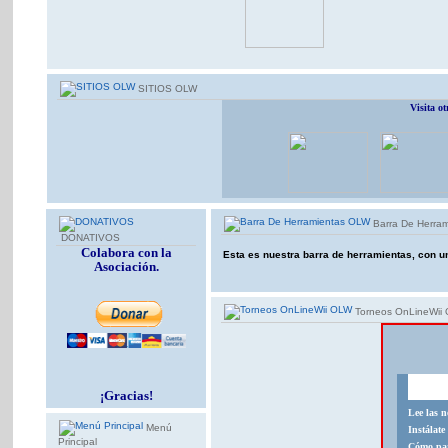
SITIOS OLW
Visita o
Barra De Herra
DONATIVOS
Colabora con la
Esta es nuestra barra de herramientas, con u
Asociación.
Torneos OnLineWii
¡Gracias!
Lee las 
Menú
Instálat
Principal
Cómo par