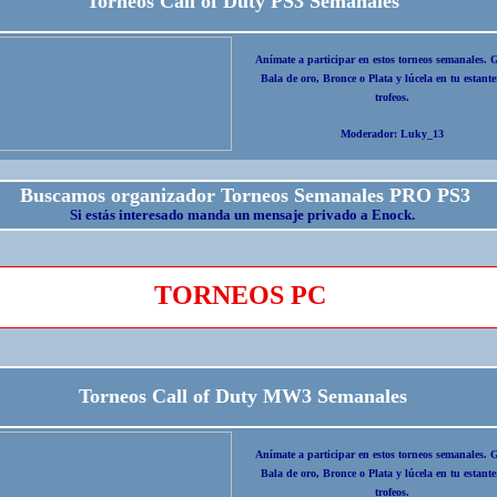
Torneos Call of Duty PS3 Semanales
Anímate a participar en estos torneos semanales. 
Bala de oro, Bronce o Plata y lúcela en tu estante
trofeos.
Moderador: Luky_13
Buscamos organizador Torneos Semanales PRO PS3
Si estás interesado manda un mensaje privado a Enock.
TORNEOS PC
Torneos Call of Duty MW3 Semanales
Anímate a participar en estos torneos semanales. 
Bala de oro, Bronce o Plata y lúcela en tu estante
trofeos.