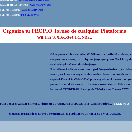
ticipar en los Torneos
Call of Duty Wii
ar en los Torneos
Call of Duty PS3
ar en los Torneos
PES 2011 Wii
Organiza tu PROPIO Torneo de cualquier Plataforma
Wii, PS2/3, XBox/360, PC, NDS...
OLW pone al alcance de los OLWiieros, la
posibilidad de orga
sus propios torneos
, de cualquier juego que posea On Line y d
cualquier plataforma de videojuegos.
Para ello os facilitamos una zona (subforo) exclusivo para dicho
torneo, en la cual el organizador tendrá plenos poderes (bajo la
supervisión del Staff de OLW) para organizar el torneo a tu gus
poder editar, abrir, cerrar..... los temas necesarios en dicha zona
lo que
ASCENDERÁS al rango de "Moderador Torneo XXX".
Para poder organizar un torneo tienes que
presentar la propuesta a la Administración...
LEER MÁS
Si deseas retrasmitir el torneo que organices, te habilitamos un canal de TV en Ustream.