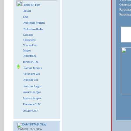
Cómo par
Indice del Foro
Particip
Buscar
Particip
Chat
Problemas Registro
Problemas-Dudas
Contacto
Calendario
Normas Foro
Juegos
Novedades
Torneos OLW
Normas Torneos
Tutoriales Wii
Noticias Wii
Noticias Juegos
Avances Juegos
Análisis Juegos
Trucoteca OLW
OnLine CWF
CAMISETAS OLW