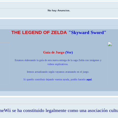
No hay Anuncios.
THE LEGEND OF ZELDA
"Skyward Sword"
Guía de Juego
(
Ver
)
Estamos elaborando la guía de esta nueva entrega de la saga Zelda con imágenes y
videos explicativos.
Iremos actualizando según vayamos avanzando en el juego.
Si queréis contribuir dejando vuestra ayuda, podéis hacerlo
aquí
.
eWii se ha constituido legalmente como una asociación cultu