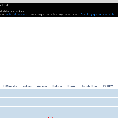
nalizado.
habilita las cookies.
stra
política de cookies
, a menos que usted las haya desactivado.
Acepto, y quiero cerrar esta v
io Kart, Grand Slam Tennis... Avances, análisis. Todo lo que buscas para pasarlo en grande
OLWiipedia
Vídeos
Agenda
Galería
OLWiis
Tienda OLW
TV OLW