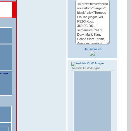
OnLineWii.es
Análisis OLW Juegos
torneos