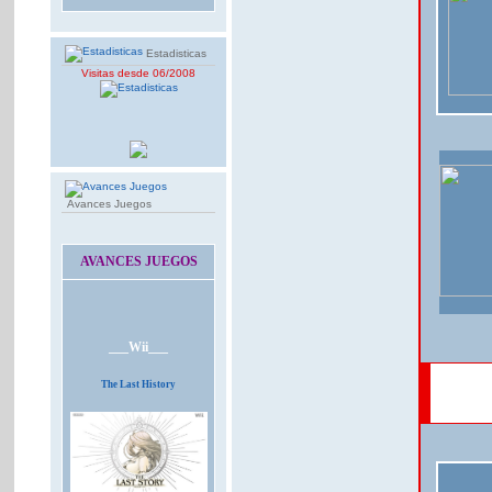
Estadisticas
Visitas desde 06/2008
Avances Juegos
AVANCES JUEGOS
___Wii___
The Last History