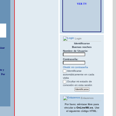
VER TV
Login
Identificarse
Buenas noches
nizar
Nombre de Usuario:
e
Contraseña:
Olvidé mi contraseña
to y
Identificarse
. Por
automáticamente en cada
visita
Ocultar mi estado de
conexión en esta sesión
Enlazenos
Por favor, siéntase libre para
vincular a
OnLineWii.es
. Use
el siguiente código HTML: