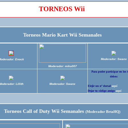
TORNEOS Wii
Torneos Mario Kart Wii Semanales
Moderador: Swanx
Moderador: Enock
Moderador: mika007
Para poder participar en los 
debes:
Moderador: Lillith
Moderador: Swanx
Elejir un nº dorsal
aquí
Dejar tu código amigo
aquí
Torneos Call of Duty Wii Semanales
(Moderador BetaHQ)