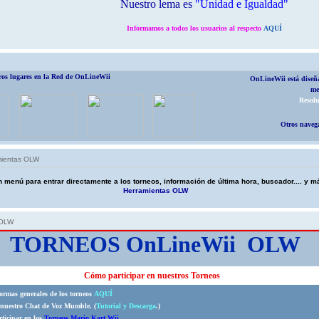
Nuestro lema es
"Unidad e Igualdad"
Informamos a todos los usuarios al respecto
AQUÍ
tros lugares en la Red de OnLineWii
OnLineWii está diseña
me
Resolu
Otros navega
mientas OLW
n menú para entrar directamente a los torneos, información de última hora, buscador.... y 
Herramientas OLW
 OLW
TORNEOS OnLineWii OLW
Cómo participar en nuestros Torneos
normas generales de los torneos
AQUÍ
e nuestro Chat de Voz Mumble. (
Tutorial y Descarga
.)
ticipar en los
Torneos Mario Kart Wii