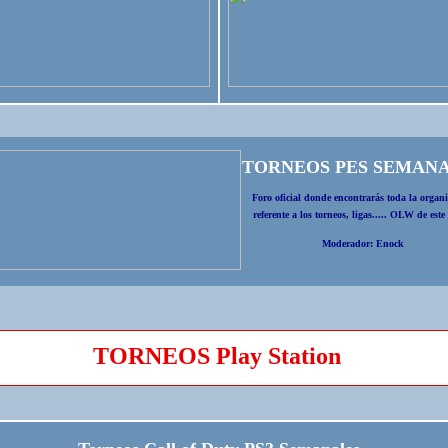
TORNEOS PES SEMAN
Foro oficial donde encontrarás toda la organ
referente a los torneos, ligas..... OLW de este
Moderador: Enock
TORNEOS Play Station