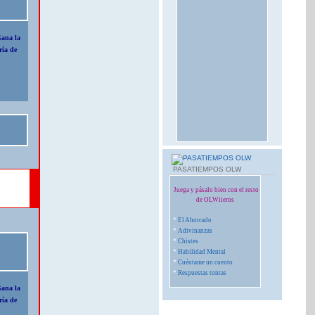
Gana la
ría de
PASATIEMPOS OLW
Juega y pásalo bien con el resto
de OLWiieros
*
El Ahorcado
*
Adivinanzas
*
Chistes
*
Habilidad Mental
*
Cuéntame un cuento
*
Respuestas tontas
Gana la
ría de