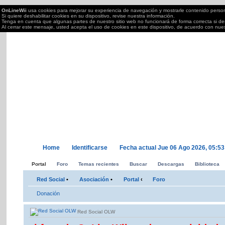
OnLineWii
usa cookies para mejorar su experiencia de navegación y mostrarle contenido perso
Si quiere deshabilitar cookies en su dispositivo, revise nuestra información.
Tenga en cuenta que algunas partes de nuestro sitio web no funcionará de forma correcta si des
Al cerrar este mensaje, usted acepta el uso de cookies en este dispositivo, de acuerdo con nue
OnLineWii.es
Torneos OnLine juegos Wii, PS2/3,Xbox 360,PC,DS....; semanales Call of Duty, Mar
tu Wii.
Home
Identificarse
Fecha actual Jue 06 Ago 2026, 05:53
Portal
Foro
Temas recientes
Buscar
Descargas
Biblioteca
Red Social
•
Asociación
•
Portal
‹
Foro
Donación
Red Social OLW