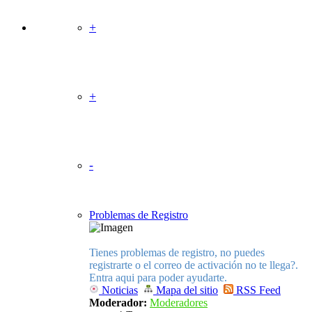
+
Torneos OnLineWii Multiplataforma
Temas
Mensajes
Último mensaje
+
Asociación OnLineWii
Temas
Mensajes
Último mensaje
-
Información
Temas
Mensajes
Último mensaje
Problemas de Registro
Tienes problemas de registro, no puedes
registrarte o el correo de activación no te llega?.
Entra aqui para poder ayudarte.
Noticias
Mapa del sitio
RSS Feed
Moderador:
Moderadores