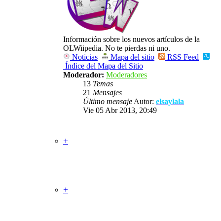
Información sobre los nuevos artículos de la
OLWiipedia. No te pierdas ni uno.
Noticias
Mapa del sitio
RSS Feed
Índice del Mapa del Sitio
Moderador:
Moderadores
13
Temas
21
Mensajes
Último mensaje
Autor:
elsaylala
Vie 05 Abr 2013, 20:49
+
Videoconsolas
Temas
Mensajes
Último mensaje
+
OnLineWii
Temas
Mensajes
Último mensaje