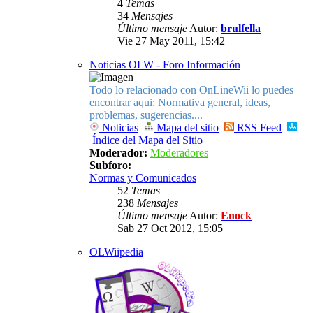
4
Temas
34
Mensajes
Último mensaje
Autor:
brulfella
Vie 27 May 2011, 15:42
Noticias OLW - Foro Información
Todo lo relacionado con OnLineWii lo puedes
encontrar aqui: Normativa general, ideas,
problemas, sugerencias....
Noticias
Mapa del sitio
RSS Feed
Índice del Mapa del Sitio
Moderador:
Moderadores
Subforo:
Normas y Comunicados
52
Temas
238
Mensajes
Último mensaje
Autor:
Enock
Sab 27 Oct 2012, 15:05
OLWiipedia