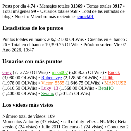
Posts por día
4.74
• Mensajes totales
31369
• Temas totales
3917
•
Total imágenes
99
• Usuarios totales
958
• Total de las entradas de
blog • Nuestro Miembro más reciente es
enock01
Estadísticas de los puntos
Puntos totales en mano: 206,521.00 OLWiis • Cuentas en el banco :
26 • Total en el banco: 19,399.75 OLWiis • Próximo sorteo: Vie 07
Ago 2026, 19:47
Usuarios con más puntos
Grey
(7,127.50 OLWiis) •
mika007
(6,858.25 OLWiis) •
Enock
(3,080.00 OLWiis) •
Ruben_zgz
(2,128.50 OLWiis) •
Lillith
(1,978.00 OLWiis) •
Victor_5555
(1,646.75 OLWiis) •
MANUJSB
(1,616.50 OLWiis) •
Luky_13
(1,568.00 OLWiis) •
BetaHQ
(1,400.00 OLWiis) •
Swanx
(1,201.25 OLWiis)
Los vídeos más vistos
Número total de vídeos: 109
Momentos Antonhy (37 vistas) • call of duty reflex - NUMB ( Beta
version) (24 vistas) • Julio 2011 Concurso 1 (24 vistas) • Concurso 2