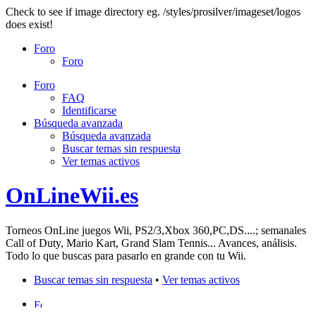
Check to see if image directory eg. /styles/prosilver/imageset/logos
does exist!
Foro
Foro
Foro
FAQ
Identificarse
Búsqueda avanzada
Búsqueda avanzada
Buscar temas sin respuesta
Ver temas activos
OnLineWii.es
Torneos OnLine juegos Wii, PS2/3,Xbox 360,PC,DS....; semanales
Call of Duty, Mario Kart, Grand Slam Tennis... Avances, análisis.
Todo lo que buscas para pasarlo en grande con tu Wii.
Buscar temas sin respuesta
•
Ver temas activos
Foro