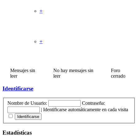
+
Zona Equipos OLW
Temas
Mensajes
Último mensaje
+
Juegos
Temas
Mensajes
Último mensaje
Mensajes sin
No hay mensajes sin
Foro
leer
leer
cerrado
Identificarse
Nombre de Usuario:
Contraseña:
|
Identificarse automáticamente en cada visita
Estadísticas