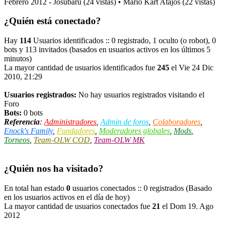
Febrero 2012 - Josubaru (24 vistas) • Mario Kart Atajos (22 vistas)
¿Quién está conectado?
Hay
114
Usuarios identificados :: 0 registrado, 1 oculto (o robot), 0
bots y 113 invitados (basados en usuarios activos en los últimos 5
minutos)
La mayor cantidad de usuarios identificados fue
245
el Vie 24 Dic
2010, 21:29
Usuarios registrados:
No hay usuarios registrados visitando el
Foro
Bots:
0 bots
Referencia
:
Administradores
,
Admin de foros
,
Colaboradores
,
Enock's Family
,
Fundadores
,
Moderadores globales
,
Mods.
Torneos
,
Team-OLW COD
,
Team-OLW MK
¿Quién nos ha visitado?
En total han estado
0
usuarios conectados :: 0 registrados (Basado
en los usuarios activos en el día de hoy)
La mayor cantidad de usuarios conectados fue
21
el Dom 19. Ago
2012