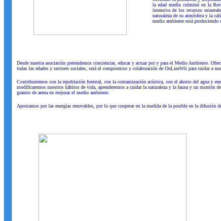
la edad media culminó en la Revo
intensiva de los recursos mineral
naturaleza de su atmósfera y la ca
medio ambiente está produciendo un
Desde nuestra asociación pretendemos concienciar, educar y actuar por y para el Medio Ambiente. Ofrecer
todas las edades y sectores sociales, será el compromiso y colaboración de OnLineWii para cuidar a nue
Contribuiremos con la repoblación forestal, con la contaminación acústica, con el ahorro del agua y ene
modificaremos nuestros hábitos de vida, aprenderemos a cuidar la naturaleza y la fauna y un montón de
granito de arena en mejorar el medio ambiente.
Apostamos por las energías renovables, por lo que cooperar en la medida de la posible en la difusión d