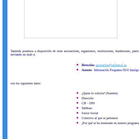
También ponemos a disposición de otras asociaciones, organismos, instituciones, fundaciones, partic
enviando un mail a:
Dirección:
asociacion@onlinewii.es
Asunto:
Información Programa OLW Inmigr
con los siguientes datos:
¿Quien lo solicita? (Nombre)
Dirección
CIF - DNI
Teléfono
Sector Social
Colectivo al que se pertenece
¿Por qué se ha interesado en nuestro programa