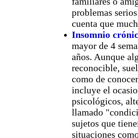
familiares o ami
problemas serios
cuenta que mucho
Insomnio cróni
mayor de 4 sema
años. Aunque alg
reconocible, sue
como de conocer 
incluye el ocasi
psicológicos, alt
llamado "condici
sujetos que tien
situaciones como,