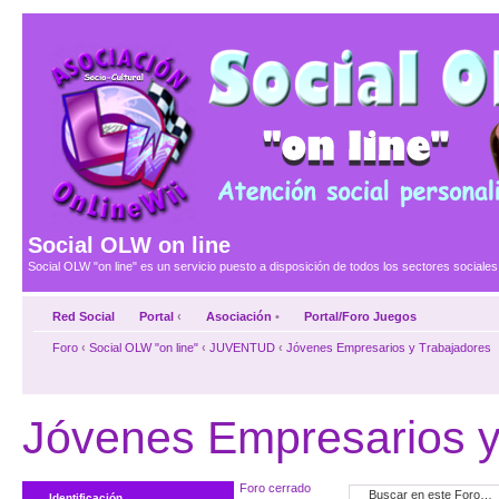
Social OLW on line
Social OLW "on line" es un servicio puesto a disposición de todos los sectores social
Red Social
Portal
‹
Asociación
•
Portal/Foro Juegos
Foro
‹
Social OLW "on line"
‹
JUVENTUD
‹
Jóvenes Empresarios y Trabajadores
Jóvenes Empresarios y
Foro cerrado
Identificación