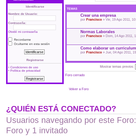
Identificarse
TEMAS
Nombre de Usuario:
Crear una empresa
por
Francisco
» Vie, 19 Ago 2011, 10
Contraseña:
Normas Laborales
Olvidé mi contraseña
por
Francisco
» Dom, 14 Ago 2011, 1
Recordarme
Ocultarme en esta sesión
Como elaborar un curriculum 
por
Francisco
» Jue, 04 Ago 2011, 1
Registrarse
Mostrar temas previos:
•
Condiciones de uso
•
Política de privacidad
Foro cerrado
Volver a Foro
¿QUIÉN ESTÁ CONECTADO?
Usuarios navegando por este Foro: 
Foro y 1 invitado