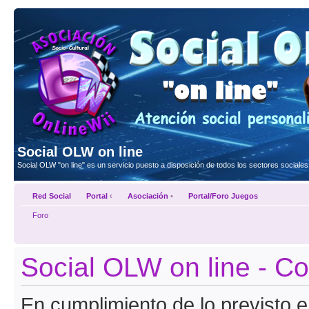
Social OLW on line
Social OLW "on line" es un servicio puesto a disposición de todos los sectores social
Red Social
Portal
‹
Asociación
•
Portal/Foro Juegos
Foro
Social OLW on line - C
En cumplimiento de lo previsto en