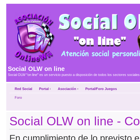
Social OLW on line
Social OLW "on line" es un servicio puesto a disposición de todos los sectores social
Red Social
Portal
‹
Asociación
•
Portal/Foro Juegos
Foro
Social OLW on line - C
En cumplimiento de lo previsto en