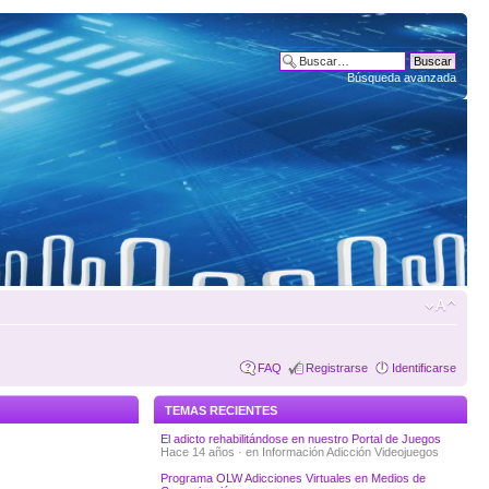
Búsqueda avanzada
FAQ
Registrarse
Identificarse
TEMAS RECIENTES
El adicto rehabilitándose en nuestro Portal de Juegos
Hace 14 años · en
Información Adicción Videojuegos
Programa OLW Adicciones Virtuales en Medios de