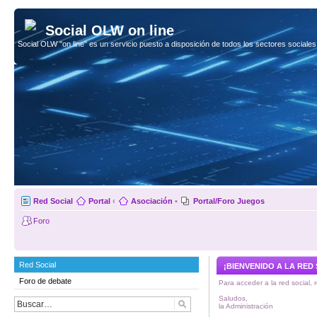
Social OLW on line
Social OLW "on line" es un servicio puesto a disposición de todos los sectores social
Red Social
Portal
‹
Asociación
•
Portal/Foro Juegos
Foro
Red Social
¡BIENVENIDO A LA RED
Foro de debate
Para acceder a la red social, 
Saludos,
la Administración