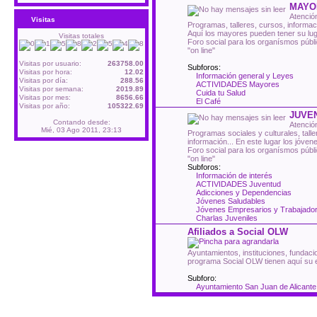
MAYO
Atenció
Visitas
Programas, talleres, cursos, informac
Aquí los mayores pueden tener su lug
Visitas totales
Foro social para los organísmos públ
"on line"
Visitas por usuario:
263758.00
Subforos:
Visitas por hora:
12.02
Información general y Leyes
Visitas por día:
288.56
ACTIVIDADES Mayores
Visitas por semana:
2019.89
Cuida tu Salud
Visitas por mes:
8656.66
El Café
Visitas por año:
105322.69
JUVE
Contando desde:
Atención
Mié, 03 Ago 2011, 23:13
Programas sociales y culturales, tall
información... En este lugar los jóve
Foro social para los organísmos públ
"on line"
Subforos:
Información de interés
ACTIVIDADES Juventud
Adicciones y Dependencias
Jóvenes Saludables
Jóvenes Empresarios y Trabajado
Charlas Juveniles
Afiliados a Social OLW
Ayuntamientos, instituciones, fundacio
programa Social OLW tienen aquí su 
Subforo:
Ayuntamiento San Juan de Alicante