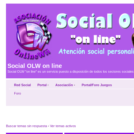
Social OLW on line
Social OLW "on line" es un servicio puesto a disposición de todos los sectores social
Red Social
Portal
‹
Asociación
•
Portal/Foro Juegos
Foro
Buscar temas sin respuesta
•
Ver temas activos