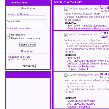
SOCIAL OLW "ON LINE"
Identificación
Adicci
Identificarse
Program
redes sociales, móviles, chats...
Nombre de Usuario:
Colegios e institutos que participan e
de los adictos.
Contraseña:
Subforos:
Información Adicción Videojuegos
Olvidé mi contraseña
Colegios e Institutos afiliados al p
VIOLE
Recordarme
IGUA
Ocultarme en esta sesión
Violencia de Género e Igualdad.
Foro de información, apoyo, ayuda, ate
Un lugar de encuentro para las víctim
Foro social para los organísmos públ
Registrarse
"on line"
Subforos:
•
Condiciones de uso
Información
•
Política de privacidad
ACTIVIDADES Igualdad - Violenci
Artículos Violencia Género - Iguald
Psicología - Reflexiones
Mujeres, ¡hablad!
MUJE
Por y p
Información de cursos, talleres, tera
culturales femeninos.
Lugar virtual de encuentro.
Foro social para los organísmos públ
"on line"
Subforos:
Mujer en cuerpo y alma
ACTIVIDADES Mujeres
Charlas Femeninas