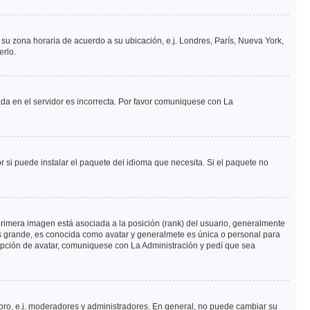
a su zona horaria de acuerdo a su ubicación, e.j. Londres, París, Nueva York,
erlo.
ada en el servidor es incorrecta. Por favor comuniquese con La
 si puede instalar el paquete del idioma que necesita. Si el paquete no
rimera imagen está asociada a la posición (rank) del usuario, generalmente
ás grande, es conocida como avatar y generalmete es única o personal para
opción de avatar, comuniquese con La Administración y pedí que sea
foro, e.j. moderadores y administradores. En general, no puede cambiar su