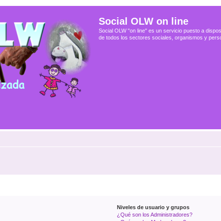
Social OLW on line
Social OLW "on line" es un servicio puesto a dispos
de todos los sectores sociales, organismos y pers
Niveles de usuario y grupos
¿Qué son los Administradores?