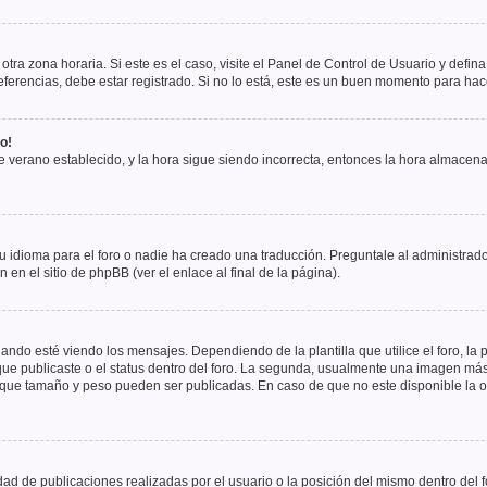
otra zona horaria. Si este es el caso, visite el Panel de Control de Usuario y defin
erencias, debe estar registrado. Si no lo está, este es un buen momento para hac
o!
 de verano establecido, y la hora sigue siendo incorrecta, entonces la hora almacen
 idioma para el foro o nadie ha creado una traducción. Preguntale al administrador
 en el sitio de phpBB (ver el enlace al final de la página).
 esté viendo los mensajes. Dependiendo de la plantilla que utilice el foro, la p
 que publicaste o el status dentro del foro. La segunda, usualmente una imagen m
n que tamaño y peso pueden ser publicadas. En caso de que no este disponible la 
ad de publicaciones realizadas por el usuario o la posición del mismo dentro del 