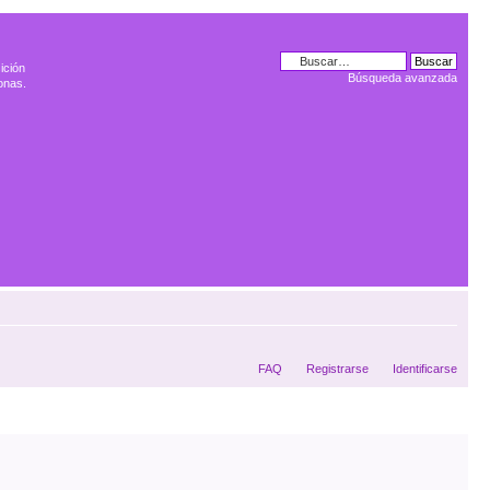
ición
Búsqueda avanzada
onas.
FAQ
Registrarse
Identificarse