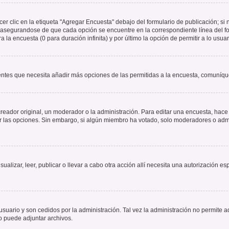
 clic en la etiqueta "Agregar Encuesta" debajo del formulario de publicación; si n
, asegurandose de que cada opción se encuentre en la correspondiente línea del 
a la encuesta (0 para duración infinita) y por último la opción de permitir a lo usua
sientes que necesita añadir más opciones de las permitidas a la encuesta, comuníqu
ador original, un moderador o la administración. Para editar una encuesta, hace c
ar las opciones. Sin embargo, si algún miembro ha votado, solo moderadores o admi
sualizar, leer, publicar o llevar a cabo otra acción allí necesita una autorizació
usuario y son cedidos por la administración. Tal vez la administración no permite a
o puede adjuntar archivos.