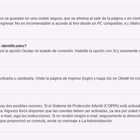
os se guardan en una cookie segura, que se elimina al salir de la página o en cie
gresar. No es recomendable si accede al foro desde un PC compartido, e.j. bibliotec
 identificados?
ará la opción
Ocultar mi estado de conexión
. Habilite la opción con
SI
y solamente s
varla o cambiarla. Visite la página de ingreso (login) y haga clic en
Olvidé mi co
hay dos posibles razones. Si el Sistema de Protección Infantil (COPPA) está activad
ta. Algunos foros disponen que las cuentas deben ser activadas, ya sea por usted m
un e-mail, siga las instrucciones. Si no recibió ningún e-mail, seguramente la direc
l que proporcinó es correcta, envíe un mensaje a La Administración.