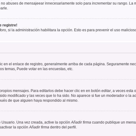
r, no abuses de mensajeear innecesariamente solo para incrementar su rango. La m
arle.
 registre!
oro, si la administración habilitara la opción. Esto es para prevenir el uso malici
ic en el enlace de registro, generalmente arriba de cada página. Seguramente nece
os temas, Puede votar en las encuestas, etc.
propios mensajes. Para editarlos debe hacer clic en en botón
editar
, a veces esta 
ido modificado y las veces que lo ha sido. No aparece si fue un moderador o la ad
spués de que alguien haya respondido al mismo.
 Usuario. Una vez creada, active la opción
Añadir firma
cuando publique un mensaj
sactivar la opción
Añadir firma
dentro del perfil.