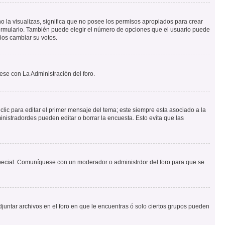
o la visualizas, significa que no posee los permisos apropiados para crear
formulario. También puede elegir el número de opciones que el usuario puede
rios cambiar su votos.
ese con La Administración del foro.
lic para editar el primer mensaje del tema; este siempre esta asociado a la
nistradordes pueden editar o borrar la encuesta. Esto evita que las
n especial. Comuníquese con un moderador o administrdor del foro para que se
djuntar archivos en el foro en que le encuentras ó solo ciertos grupos pueden