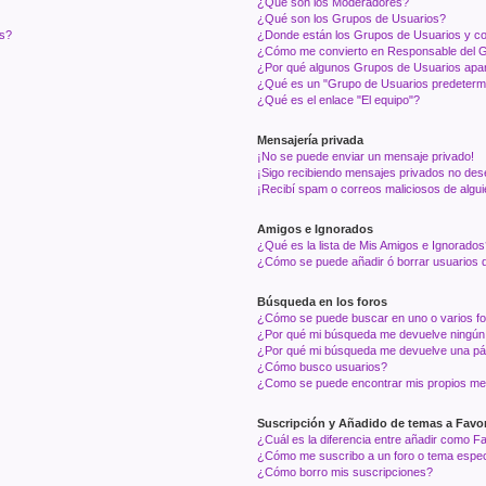
¿Qué son los Moderadores?
¿Qué son los Grupos de Usuarios?
os?
¿Donde están los Grupos de Usuarios y co
¿Cómo me convierto en Responsable del 
¿Por qué algunos Grupos de Usuarios apar
¿Qué es un "Grupo de Usuarios predeterm
¿Qué es el enlace "El equipo"?
Mensajería privada
¡No se puede enviar un mensaje privado!
¡Sigo recibiendo mensajes privados no des
¡Recibí spam o correos maliciosos de algui
Amigos e Ignorados
¿Qué es la lista de Mis Amigos e Ignorados
¿Cómo se puede añadir ó borrar usuarios d
Búsqueda en los foros
¿Cómo se puede buscar en uno o varios f
¿Por qué mi búsqueda me devuelve ningún
¿Por qué mi búsqueda me devuelve una pá
¿Cómo busco usuarios?
¿Como se puede encontrar mis propios me
Suscripción y Añadido de temas a Favor
¿Cuál es la diferencia entre añadir como F
¿Cómo me suscribo a un foro o tema espec
¿Cómo borro mis suscripciones?