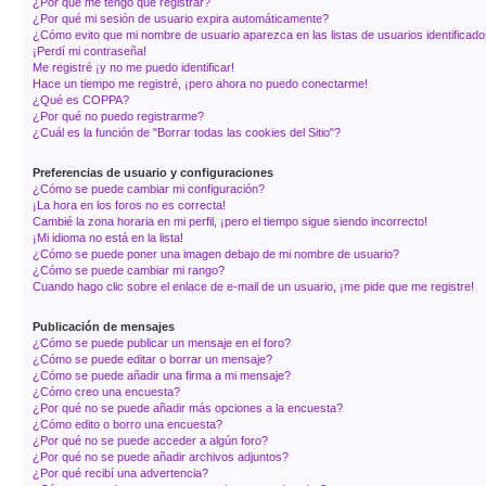
¿Por qué me tengo que registrar?
¿Por qué mi sesión de usuario expira automáticamente?
¿Cómo evito que mi nombre de usuario aparezca en las listas de usuarios identificad
¡Perdí mi contraseña!
Me registré ¡y no me puedo identificar!
Hace un tiempo me registré, ¡pero ahora no puedo conectarme!
¿Qué es COPPA?
¿Por qué no puedo registrarme?
¿Cuál es la función de "Borrar todas las cookies del Sitio"?
Preferencias de usuario y configuraciones
¿Cómo se puede cambiar mi configuración?
¡La hora en los foros no es correcta!
Cambié la zona horaria en mi perfil, ¡pero el tiempo sigue siendo incorrecto!
¡Mi idioma no está en la lista!
¿Cómo se puede poner una imagen debajo de mi nombre de usuario?
¿Cómo se puede cambiar mi rango?
Cuando hago clic sobre el enlace de e-mail de un usuario, ¡me pide que me registre!
Publicación de mensajes
¿Cómo se puede publicar un mensaje en el foro?
¿Cómo se puede editar o borrar un mensaje?
¿Cómo se puede añadir una firma a mi mensaje?
¿Cómo creo una encuesta?
¿Por qué no se puede añadir más opciones a la encuesta?
¿Cómo edito o borro una encuesta?
¿Por qué no se puede acceder a algún foro?
¿Por qué no se puede añadir archivos adjuntos?
¿Por qué recibí una advertencia?