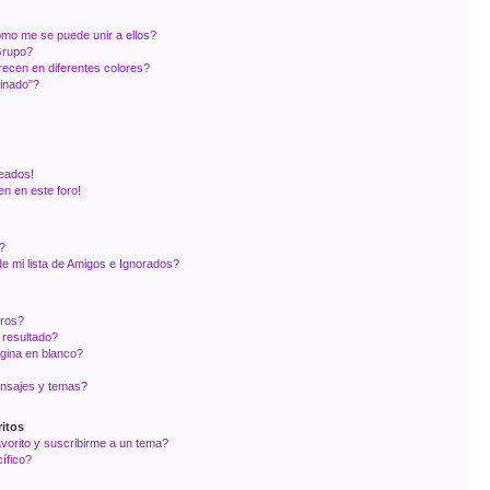
mo me se puede unir a ellos?
Grupo?
ecen en diferentes colores?
inado"?
eados!
en en este foro!
?
e mi lista de Amigos e Ignorados?
oros?
 resultado?
gina en blanco?
nsajes y temas?
itos
avorito y suscribirme a un tema?
ífico?