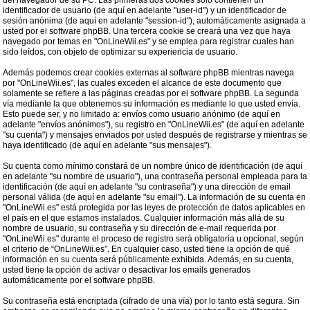
del navegador de su PC. Las primeras dos cookies sólo contienen un
identificador de usuario (de aquí en adelante "user-id") y un identificador de
sesión anónima (de aquí en adelante "session-id"), automáticamente asignada a
usted por el software phpBB. Una tercera cookie se creará una vez que haya
navegado por temas en "OnLineWii.es" y se emplea para registrar cuales han
sido leídos, con objeto de optimizar su experiencia de usuario.
Además podemos crear cookies externas al software phpBB mientras navega
por "OnLineWii.es", las cuales exceden el alcance de este documento que
solamente se refiere a las páginas creadas por el software phpBB. La segunda
vía mediante la que obtenemos su información es mediante lo que usted envía.
Esto puede ser, y no limitado a: envíos como usuario anónimo (de aquí en
adelante "envíos anónimos"), su registro en "OnLineWii.es" (de aquí en adelante
"su cuenta") y mensajes enviados por usted después de registrarse y mientras se
haya identificado (de aquí en adelante "sus mensajes").
Su cuenta como mínimo constará de un nombre único de identificación (de aquí
en adelante "su nombre de usuario"), una contraseña personal empleada para la
identificación (de aquí en adelante "su contraseña") y una dirección de email
personal válida (de aquí en adelante "su email"). La información de su cuenta en
"OnLineWii.es" está protegida por las leyes de protección de datos aplicables en
el país en el que estamos instalados. Cualquier información más allá de su
nombre de usuario, su contraseña y su dirección de e-mail requerida por
"OnLineWii.es" durante el proceso de registro será obligatoria u opcional, según
el criterio de “OnLineWii.es”. En cualquier caso, usted tiene la opción de qué
información en su cuenta será públicamente exhibida. Además, en su cuenta,
usted tiene la opción de activar o desactivar los emails generados
automáticamente por el software phpBB.
Su contraseña está encriptada (cifrado de una vía) por lo tanto está segura. Sin