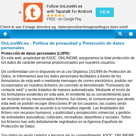
Política de privacidad y Protección de datos personales
Follow OnLineWii.es
with Tapatalk for Android
VIEW
FREE - on Google Play
Check to see if image directory eg. /styles/prosilver/imageset/logos does exist!
OnLineWii.es - Política de privacidad y Protección de datos
personales
Protección de datos personales (LOPD)
En esta web, propiedad de ASOC. ONLINEWII, aseguramos la total protección de
los datos de carácter personal proporcionados por nuestros usuarios.
De conformidad con lo dispuesto en la Ley Orgánica 15/1999 de Protección de
Datos, le informamos que los datos personales facilitados a través de los
formularios de esta web o mediante mensajes de correo electrónico, podrán ser
incorporados en nuestros ficheros, en concreto al denominado "Formulario de
contacto web" y serán tratados de manera automatizada. Mediante el envío de
los formularios existentes en esta web, el remitente da su consentimiento para
ser incluido en los mencionados ficheros. Así mismo, le comunicamos que desde
esta web se podrán recoger direcciones IP de los usuarios, las cuales serán
igualmente tratadas de acuerdo a la normativa vigente. Las finalidades del
fichero son recursos humanos, y publicidad y prospección comercial, y gestión
de actividades asociativas, culturales, recreativas, deportivas y sociales. Todos
los ficheros han sido debidamente registrados en la Agencia Española de
Protección de Datos.
Sus datos no serán cedidos a terceros sin su consentimiento. ASOC. ONLINEWII