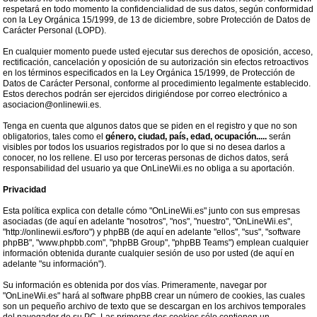
respetará en todo momento la confidencialidad de sus datos, según conformidad
con la Ley Orgánica 15/1999, de 13 de diciembre, sobre Protección de Datos de
Carácter Personal (LOPD).
En cualquier momento puede usted ejecutar sus derechos de oposición, acceso,
rectificación, cancelación y oposición de su autorización sin efectos retroactivos
en los términos especificados en la Ley Orgánica 15/1999, de Protección de
Datos de Carácter Personal, conforme al procedimiento legalmente establecido.
Estos derechos podrán ser ejercidos dirigiéndose por correo electrónico a
asociacion@onlinewii.es.
Tenga en cuenta que algunos datos que se piden en el registro y que no son
obligatorios, tales como el
género, ciudad, país, edad, ocupación.....
serán
visibles por todos los usuarios registrados por lo que si no desea darlos a
conocer, no los rellene. El uso por terceras personas de dichos datos, será
responsabilidad del usuario ya que OnLineWii.es no obliga a su aportación.
Privacidad
Esta política explica con detalle cómo "OnLineWii.es" junto con sus empresas
asociadas (de aquí en adelante "nosotros", "nos", "nuestro", "OnLineWii.es",
"http://onlinewii.es/foro") y phpBB (de aquí en adelante "ellos", "sus", "software
phpBB", "www.phpbb.com", "phpBB Group", "phpBB Teams") emplean cualquier
información obtenida durante cualquier sesión de uso por usted (de aquí en
adelante "su información").
Su información es obtenida por dos vías. Primeramente, navegar por
"OnLineWii.es" hará al software phpBB crear un número de cookies, las cuales
son un pequeño archivo de texto que se descargan en los archivos temporales