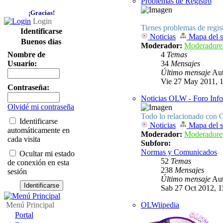
Problemas de Registro
¡Gracias!
Login
Tienes problemas de regist
Identificarse
Noticias
Mapa del s
Buenos días
Moderador:
Moderadore
Nombre de
4
Temas
Usuario:
34
Mensajes
Último mensaje
Aut
Vie 27 May 2011, 
Contraseña:
Noticias OLW - Foro Inf
Olvidé mi contraseña
Todo lo relacionado con O
Identificarse
Noticias
Mapa del s
automáticamente en
Moderador:
Moderadore
cada visita
Subforo:
Normas y Comunicados
Ocultar mi estado
52
Temas
de conexión en esta
238
Mensajes
sesión
Último mensaje
Aut
Sab 27 Oct 2012, 1
Menú Principal
OLWiipedia
Portal