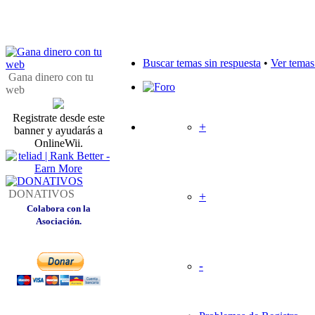
Buscar temas sin respuesta
•
Ver temas
Gana dinero con tu
Foro
web
Registrate desde este
+
Torneos OnLineWii Multiplata
banner y ayudarás a
Temas
OnlineWii.
Mensajes
Último mensaje
DONATIVOS
+
Asociación OnLineWii
Colabora con la
Temas
Mensajes
Asociación.
Último mensaje
-
Información
Temas
Mensajes
Último mensaje