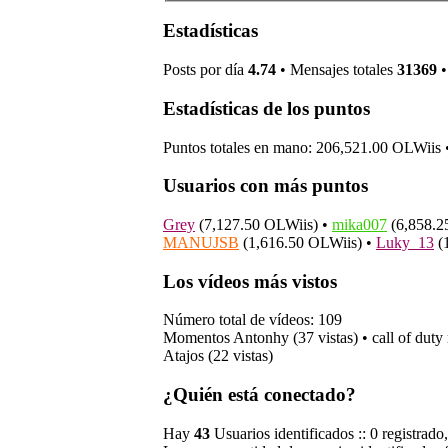
Estadísticas
Posts por día
4.74
• Mensajes totales
31369
•
Estadísticas de los puntos
Puntos totales en mano: 206,521.00 OLWiis •
Usuarios con más puntos
Grey
(7,127.50 OLWiis) •
mika007
(6,858.2
MANUJSB
(1,616.50 OLWiis) •
Luky_13
(
Los vídeos más vistos
Número total de vídeos: 109
Momentos Antonhy (37 vistas) • call of duty 
Atajos (22 vistas)
¿Quién está conectado?
Hay
43
Usuarios identificados :: 0 registrado