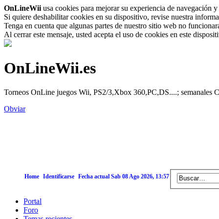
OnLineWii
usa cookies para mejorar su experiencia de navegación y 
Si quiere deshabilitar cookies en su dispositivo, revise nuestra inform
Tenga en cuenta que algunas partes de nuestro sitio web no funcionará 
Al cerrar este mensaje, usted acepta el uso de cookies en este disposi
OnLineWii.es
Torneos OnLine juegos Wii, PS2/3,Xbox 360,PC,DS....; semanales Call
Obviar
Home
Identificarse
Fecha actual Sab 08 Ago 2026, 13:57
Portal
Foro
Temas recientes