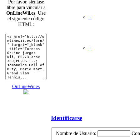
Por favor, siéntase
libre para vincular a
OnLineWii.es
. Use
+
Zona Equipos OLW
el siguiente código
Temas
HTML:
Mensajes
Último mensaje
+
Juegos
Temas
Mensajes
Último mensaje
OnLineWii.es
Identificarse
Nombre de Usuario:
Con