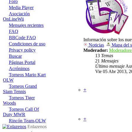
Foro
Media Player
Asociación
OnLineWii
Mensajes recientes
FAQ
BBCode FAQ
Información sobre los nue
Condiciones de uso
Noticias
Mapa del s
Privacy policy
Moderador:
Moderadore
13
Temas
Buscar
21
Mensajes
Páginas Portal
Último mensaje
Aut
Acrónimos
Vie 05 Abr 2013, 2
Torneos Mario Kart
OLW
Torneos Grand
+
Videoconsolas
Slam Tennis
Temas
Torneos Tiger
Mensajes
Último mensaje
Woods
Torneos Call Of
Duty MWR
+
OnLineWii
Rincón Team-OLW
Temas
Enlazenos
Mensajes
Último mensaje