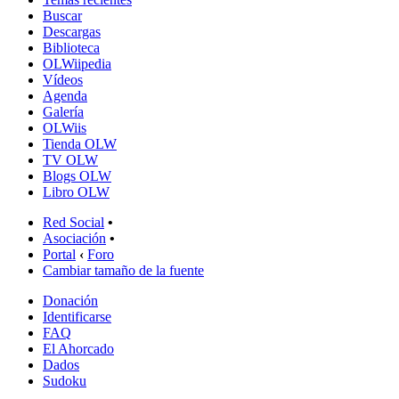
Buscar
Descargas
Biblioteca
OLWiipedia
Vídeos
Agenda
Galería
OLWiis
Tienda OLW
TV OLW
Blogs OLW
Libro OLW
Red Social
•
Asociación
•
Portal
‹
Foro
Cambiar tamaño de la fuente
Donación
Identificarse
FAQ
El Ahorcado
Dados
Sudoku