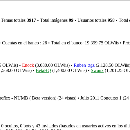
 Temas totales
3917
• Total imágenes
99
• Usuarios totales
958
• Total 
 Cuentas en el banco : 26 • Total en el banco: 19,399.75 OLWiis • Pr
5 OLWiis) •
Enock
(3,080.00 OLWiis) •
Ruben_zgz
(2,128.50 OLWiis
1,568.00 OLWiis) •
BetaHQ
(1,400.00 OLWiis) •
Swanx
(1,201.25 OL
reflex - NUMB ( Beta version) (24 vistas) • Julio 2011 Concurso 1 (24 
, 0 ocultos, 0 bots y 43 invitados (basados en usuarios activos en los úl