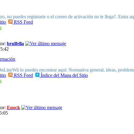
ro, no puedes registrarte o el correo de activación no te llega?. Entra a
itio
RSS Feed
s
or:
brulfella
15:42
ormación
nLineWii lo puedes encontrar aqui: Normativa general, ideas, problemas
itio
RSS Feed
Índice del Mapa del Sitio
s
or:
Enock
5:05